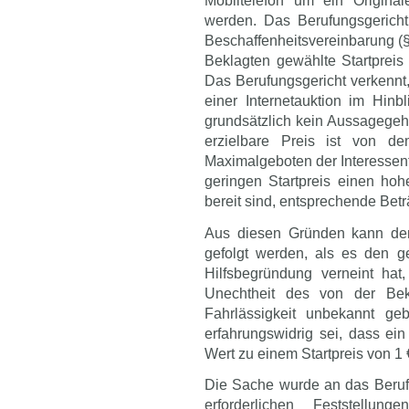
Mobiltelefon um ein Original
werden. Das Berufungsgerich
Beschaffenheitsvereinbarung (§
Beklagten gewählte Startpreis
Das Berufungsgericht verkennt
einer Internetauktion im Hin
grundsätzlich kein Aussagegeha
erzielbare Preis ist von d
Maximalgeboten der Interessent
geringen Startpreis einen ho
bereit sind, entsprechende Beträ
Aus diesen Gründen kann dem 
gefolgt werden, als es den g
Hilfsbegründung verneint hat
Unechtheit des von der Bekl
Fahrlässigkeit unbekannt g
erfahrungswidrig sei, dass ei
Wert zu einem Startpreis von 1 
Die Sache wurde an das Berufu
erforderlichen Feststellu