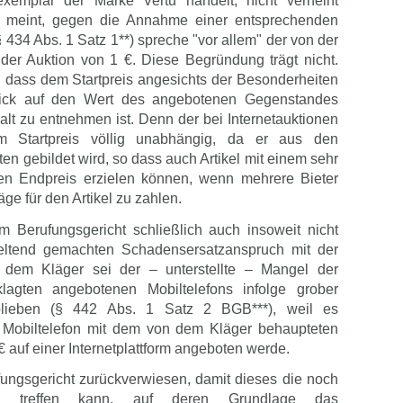
exemplar der Marke Vertu handelt, nicht verneint
t meint, gegen die Annahme einer entsprechenden
 434 Abs. 1 Satz 1**) spreche "vor allem" der von der
 der Auktion von 1 €. Diese Begründung trägt nicht.
, dass dem Startpreis angesichts der Besonderheiten
blick auf den Wert des angebotenen Gegenstandes
lt zu entnehmen ist. Denn der bei Internetauktionen
em Startpreis völlig unabhängig, da er aus den
en gebildet wird, so dass auch Artikel mit einem sehr
hen Endpreis erzielen können, wenn mehrere Bieter
ge für den Artikel zu zahlen.
Berufungsgericht schließlich auch insoweit nicht
eltend gemachten Schadensersatzanspruch mit der
, dem Kläger sei der – unterstellte – Mangel der
agten angebotenen Mobiltelefons infolge grober
eblieben (§ 442 Abs. 1 Satz 2 BGB***), weil es
n Mobiltelefon mit dem von dem Kläger behaupteten
€ auf einer Internetplattform angeboten werde.
ngsgericht zurückverwiesen, damit dieses die noch
ngen treffen kann, auf deren Grundlage das