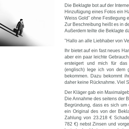
Die Beklagte bot auf der Intern
Hinzufügung eines Fotos ein H
Weiss Gold" ohne Festlegung ei
Zur Beschreibung heißt es in d
Außerdem teilte die Beklagte d
"Hallo an alle Liebhaber von Ve
Ihr bietet auf ein fast neues 
aber ein paar leichte Gebrauch
ersteigert und mich für da
(englisch) lege ich von dem 
bekommen. Dazu bekommt ihr e
daher keine Rücknahme. Viel S
Der Kläger gab ein Maximalgebo
Die Annahme des seitens der B
Begründung, dass es sich um e
ein Original des von der Bek
Zahlung von 23.218 € Schaden
782 €) nebst Zinsen und vorge