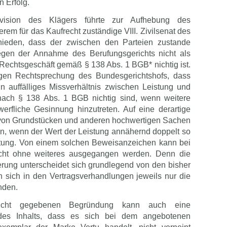
n Erfolg.
vision des Klägers führte zur Aufhebung des
erem für das Kaufrecht zuständige VIII. Zivilsenat des
hieden, dass der zwischen den Parteien zustande
gen der Annahme des Berufungsgerichts nicht als
echtsgeschäft gemäß § 138 Abs. 1 BGB* nichtig ist.
igen Rechtsprechung des Bundesgerichtshofs, dass
n auffälliges Missverhältnis zwischen Leistung und
nach § 138 Abs. 1 BGB nichtig sind, wenn weitere
rfliche Gesinnung hinzutreten. Auf eine derartige
von Grundstücken und anderen hochwertigen Sachen
, wenn der Wert der Leistung annähernd doppelt so
stung. Von einem solchen Beweisanzeichen kann bei
icht ohne weiteres ausgegangen werden. Denn die
igerung unterscheidet sich grundlegend von den bisher
n sich in den Vertragsverhandlungen jeweils nur die
nden.
richt gegebenen Begründung kann auch eine
 des Inhalts, dass es sich bei dem angebotenen