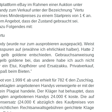
etplattform eBay im Rahmen einer Auktion unter
andy zum Verkauf unter der Bezeichnung "Vertu
nes Mindestpreises zu einem Startpreis von 1 € an.
em Angebot, dass der Zustand gebraucht sei.
azu Folgendes mit:
rtu
Handy (wurde nur zum ausprobieren ausgepackt). Weist
sspuren auf (erwähne ich ehrlichkeit halber). Hatte 2
s gelb goldene entschieden. Gebrauchsanweisung
gelb goldene bei, das andere habe ich auch nicht
in Etui, Kopfhörer und Ersatzakku. Privatverkauf,
paß beim Bieten."
t von 1.999 € ab und erhielt für 782 € den Zuschlag.
eklagten angebotenen Handys verweigerte er mit der
in Plagiat handele. Der Kläger hat behauptet, dass
lagten angebotenen Handys 24.000 € koste. Die auf
sersatz (24.000 € abzüglich des Kaufpreises von
richtlichen Rechtsanwaltsgebühren gerichtete Klage