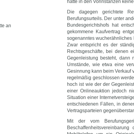
hatte in den Vorinstanzen keine
Die dagegen gerichtete Re
Berufungsurteils. Der unter and
Bundesgerichtshofs hat entsc
tte an
gekommene Kaufvertrag entge
sogenanntes wucherähnliches R
Zwar entspricht es der ständ
Rechtsgeschäfte, bei denen ei
Gegenleistung besteht, dann 
Umstände, wie etwa eine verwe
Gesinnung kann beim Verkauf 
regelmäßig geschlossen werden
hoch ist wie der der Gegenlei
einer Onlineauktion jedoch n
Situation einer Internetverste
entschiedenen Fällen, in dene
Vertragsparteien gegenübersta
Mit der vom Berufungsge
Beschaffenheitsvereinbarung